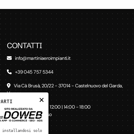
CONTATTI
info@martiniaeroimpianti.it
+39 045 757 5344
Via Cà Brusà, 20/22 - 37014 - Castelnuovo del Garda,
Verona
×
PARTI
Lun - Ven: 8:00 - 12:00 | 14:00 - 18:00
Sab - Dom: Chiuso
 installandosi solo