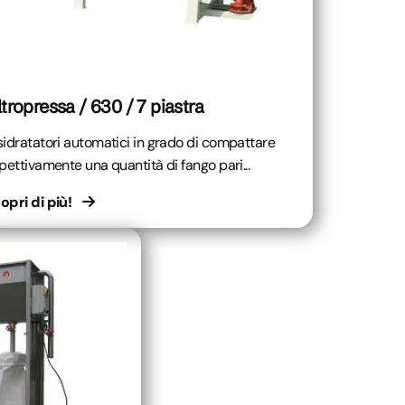
ltropressa / 630 / 7 piastra
sidratatori automatici in grado di compattare
spettivamente una quantità di fango pari...
opri di più!