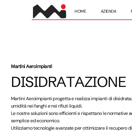
HOME
AZIENDA
Martini Aeroimpianti
D
I
S
I
D
R
A
T
A
Z
I
O
N
E
Martini Aeroimpianti progetta e realizza impianti di disidrataz
umidità nei fanghi e nei rifiuti liquidi.
Le nostre soluzioni sono efficienti e rispettano le normativ
semplice ed economico.
Utilizziamo tecnologie avanzate per ottimizzare il recupero di 