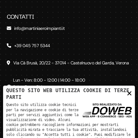
CONTATTI
info@martiniaeroimpianti.it
+39 045 757 5344
Via Cà Brusà, 20/22 - 37014 - Castelnuovo del Garda, Verona
Lun - Ven: 8:00 - 12:00 | 14:00 - 18:00
Sab - Dom: Chiuso
QUESTO SITO WEB UTILIZZA COOKIE DI TERZE
×
PARTI
Questo sito utilizza cookie tecnici
SEGUICI SUI SOCIAL
per la navigazione e cookie di terze
parti per servizi aggiuntivi come la
visualizzazione di video. Alcuni
cookie potrebbero raccogliere informazioni per mostrarti
pubblicità mirata e tracciare la tua attività, installandosi
solo cliccando su "Accetta tutti i cookie". Puoi modificare le