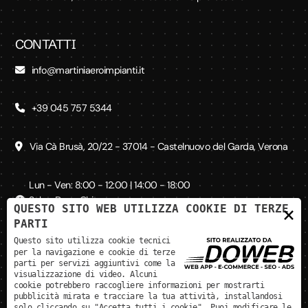
CONTATTI
info@martiniaeroimpianti.it
+39 045 757 5344
Via Cà Brusà, 20/22 - 37014 - Castelnuovo del Garda, Verona
Lun - Ven: 8:00 - 12:00 | 14:00 - 18:00
Sab - Dom: Chiuso
QUESTO SITO WEB UTILIZZA COOKIE DI TERZE
×
PARTI
Questo sito utilizza cookie tecnici
SEGUICI SUI SOCIAL
per la navigazione e cookie di terze
parti per servizi aggiuntivi come la
visualizzazione di video. Alcuni
cookie potrebbero raccogliere informazioni per mostrarti
pubblicità mirata e tracciare la tua attività, installandosi
solo cliccando su "Accetta tutti i cookie". Puoi modificare le