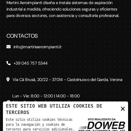
Martini Aeroimpianti diseña e instala sistemas de aspiración
industrial a medida, ofreciendo soluciones seguras y eficientes
para diversos sectores, con asistencia y consultoría profesional.
CONTACTOS
info@martiniaeroimpianti.it
+39 045 757 5344
Via Cà Brusà, 20/22 - 37014 - Castelnuovo del Garda, Verona
Lun - Vie: 8:00 - 12:00 | 14:00 - 18:00
Sáb - Dom: Cerrado
ESTE SITIO WEB UTILIZA COOKIES DE
×
TERCEROS
Este sitio utiliza cookies técnicas
REDES SOCIALES
para la navegación y cookies de
terceros para servicios adicionales,